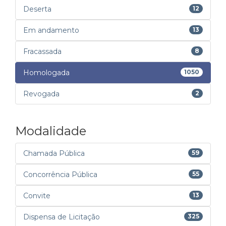
Deserta
12
Em andamento
13
Fracassada
8
Homologada
1050
Revogada
2
Modalidade
Chamada Pública
59
Concorrência Pública
55
Convite
13
Dispensa de Licitação
325