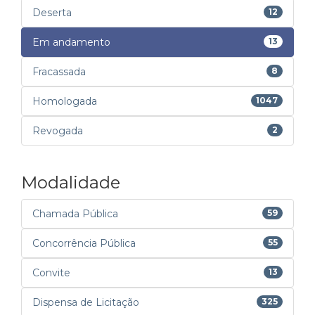
Deserta
12
Em andamento
13
Fracassada
8
Homologada
1047
Revogada
2
Modalidade
Chamada Pública
59
Concorrência Pública
55
Convite
13
Dispensa de Licitação
325