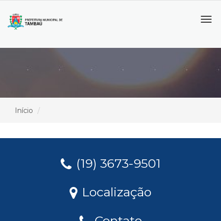
Tog
navi
Início
(19) 3673-9501
Localização
Contato