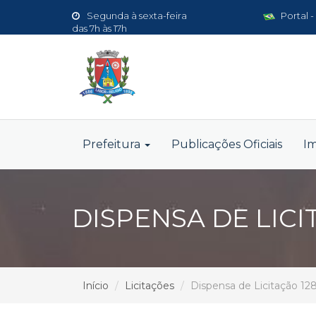
Segunda à sexta-feira
Portal -
das 7h às 17h
Prefeitura
Publicações Oficiais
I
DISPENSA DE LICI
Início
Licitações
Dispensa de Licitação 12