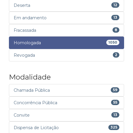
Deserta
12
Em andamento
13
Fracassada
8
Homologada
1050
Revogada
2
Modalidade
Chamada Pública
59
Concorrência Pública
55
Convite
13
Dispensa de Licitação
325