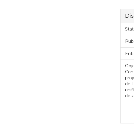
Dis
Stat
Pub
Enti
Obje
Cont
proj
de 
unif
deta