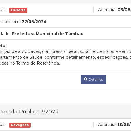
us:
Abertura:
03/06
Deserta
licado em:
27/05/2024
dade:
Prefeitura Municipal de Tambaú
to:
sição de autoclaves, compressor de ar, suporte de soros e ventil
artamento de Saúde, conforme detalhamento, especificações, q
idas no Termo de Referência.
Detalhes
amada Pública 3/2024
us:
Abertura:
13/05
Revogada