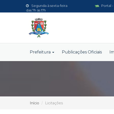
Segunda à sexta-feira
Portal -
das 7h às 17h
Prefeitura
Publicações Oficiais
I
Início
Licitações