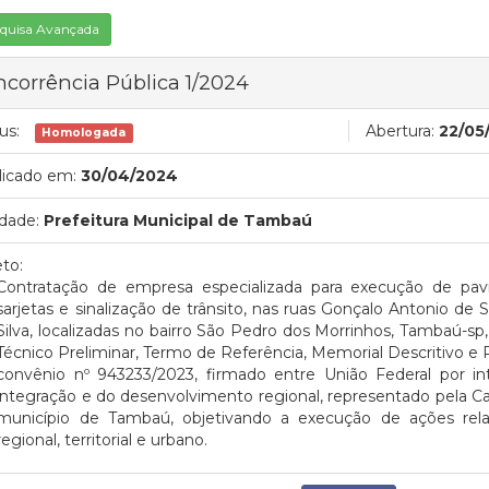
quisa Avançada
corrência Pública 1/2024
us:
Abertura:
22/05
Homologada
licado em:
30/04/2024
dade:
Prefeitura Municipal de Tambaú
to:
Contratação de empresa especializada para execução de pavim
sarjetas e sinalização de trânsito, nas ruas Gonçalo Antonio de
Silva, localizadas no bairro São Pedro dos Morrinhos, Tambaú-s
Técnico Preliminar, Termo de Referência, Memorial Descritivo e 
convênio nº 943233/2023, firmado entre União Federal por in
integração e do desenvolvimento regional, representado pela Ca
município de Tambaú, objetivando a execução de ações rela
regional, territorial e urbano.