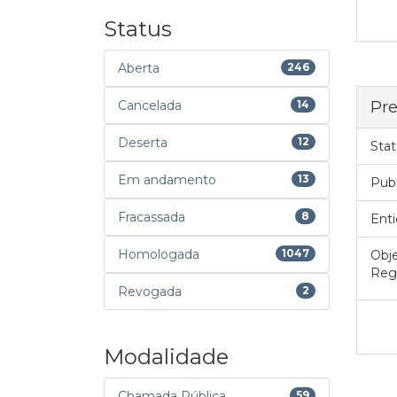
Status
Aberta
246
Pre
Cancelada
14
Deserta
12
Stat
Em andamento
13
Pub
Fracassada
8
Enti
Homologada
1047
Obje
Regi
Revogada
2
Modalidade
Chamada Pública
59