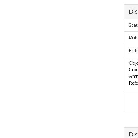
Dis
Stat
Pub
Enti
Obje
C
om
Amb
Refe
Dis