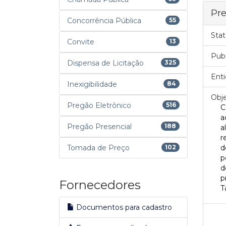
Pre
Concorrência Pública
55
Stat
Convite
13
Pub
Dispensa de Licitação
325
Enti
Inexigibilidade
84
Obje
Pregão Eletrônico
516
C
a
Pregão Presencial
188
a
r
Tomada de Preço
102
d
p
d
p
Fornecedores
T
Documentos para cadastro