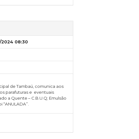
/2024 08:30
icipal de Tambaú, comunica aos
os parafuturas e eventuais
ado a Quente – C.B.U.Q; Emulsão
oi “ANULADA”.