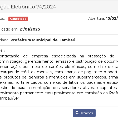
gão Eletrônico 74/2024
us:
Abertura:
10/02
Cancelada
licado em:
21/01/2025
dade:
Prefeitura Municipal de Tambaú
to:
ontratação de empresa especializada na prestação de s
dministração, gerenciamento, emissão e distribuição de docum
limentação, por meio de cartões eletrônicos, com chip de se
ecargas de créditos mensais, com arranjo de pagamento aberto
e produtos de gêneros alimentícios em supermercados, armaz
eixarias, hortimercados, comércio de laticínios, padarias e esta
estinado para alimentação dos servidores ativos, ocupant
rovimento permanente e/ou provimento em comissão da Prefei
ambaú/SP.
Detalhes