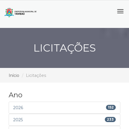
Tog
navi
LICITAÇÕES
Início
Licitações
Ano
2026
152
2025
233