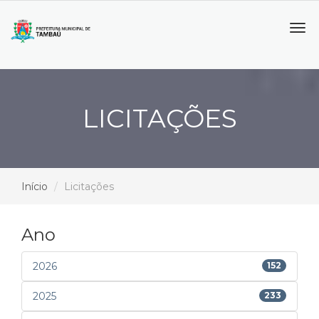
Tog
navi
LICITAÇÕES
Início
Licitações
Ano
2026
152
2025
233