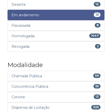
Deserta
12
Em andamento
13
Fracassada
8
Homologada
1047
Revogada
2
Modalidade
Chamada Pública
59
Concorrência Pública
55
Convite
13
Dispensa de Licitação
325