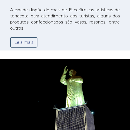
A cidade dispõe de mais de 15 cerâmicas artísticas de
terracota para atendimento aos turistas, alguns dos
produtos confeccionados são vasos, rosones, entre
outros
Leia mais