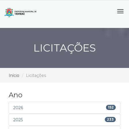
Tog
navi
LICITAÇÕES
Início
Licitações
Ano
2026
152
2025
233