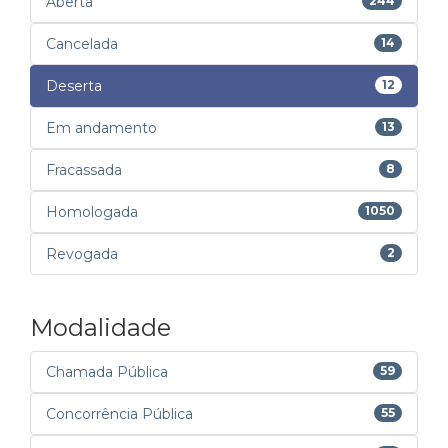
Aberta
244
Cancelada
14
Deserta
12
Em andamento
13
Fracassada
8
Homologada
1050
Revogada
2
Modalidade
Chamada Pública
59
Concorrência Pública
55