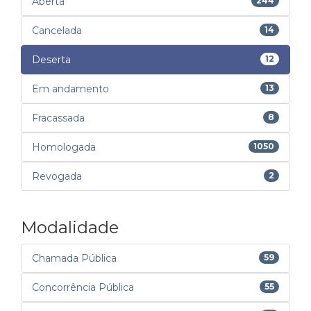
Aberta
244
Cancelada
14
Deserta
12
Em andamento
13
Fracassada
8
Homologada
1050
Revogada
2
Modalidade
Chamada Pública
59
Concorrência Pública
55