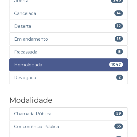
Aberta
246
Cancelada
14
Deserta
12
Em andamento
13
Fracassada
8
Homologada
1047
Revogada
2
Modalidade
Chamada Pública
59
Concorrência Pública
55