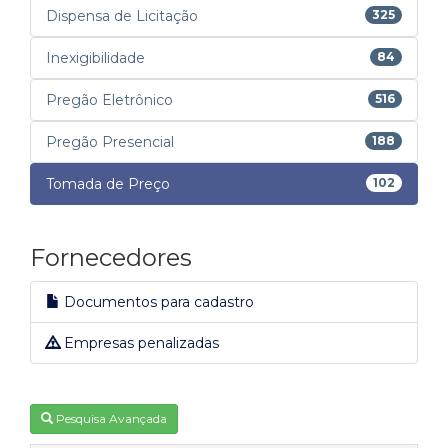
Dispensa de Licitação
325
Inexigibilidade
84
Pregão Eletrônico
516
Pregão Presencial
188
Tomada de Preço
102
Fornecedores
Documentos para cadastro
Empresas penalizadas
Pesquisa Avançada