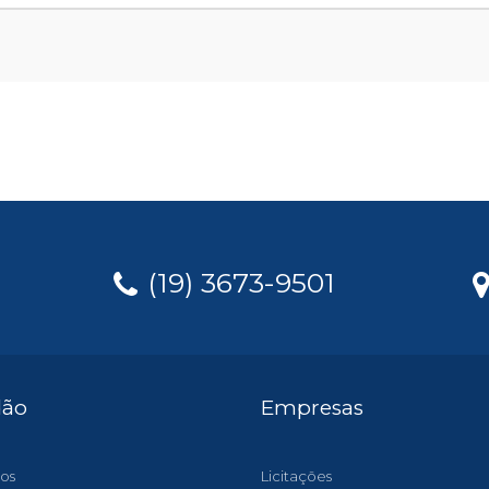
(19) 3673-9501
dão
Empresas
os
Licitações