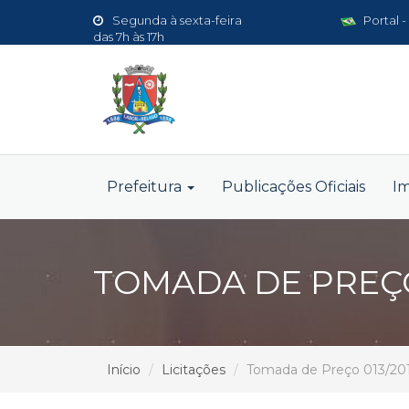
Segunda à sexta-feira
Portal -
das 7h às 17h
Prefeitura
Publicações Oficiais
I
TOMADA DE PREÇO
Início
Licitações
Tomada de Preço 013/20