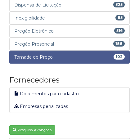
Dispensa de Licitação
325
Inexigibilidade
85
Pregão Eletrônico
516
Pregão Presencial
188
Tomada de Preço
102
Fornecedores
Documentos para cadastro
Empresas penalizadas
Pesquisa Avançada