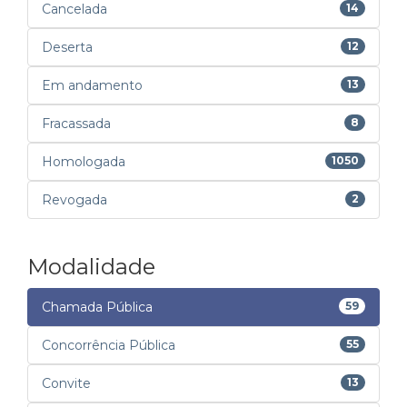
Cancelada
14
Deserta
12
Em andamento
13
Fracassada
8
Homologada
1050
Revogada
2
Modalidade
Chamada Pública
59
Concorrência Pública
55
Convite
13