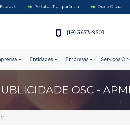
 Fuprevit
Portal da Transparência
Diário Oficial
(19) 3673-9501
mprensa
Entidades
Empresas
Serviços On-
 PUBLICIDADE OSC - APM
ELM