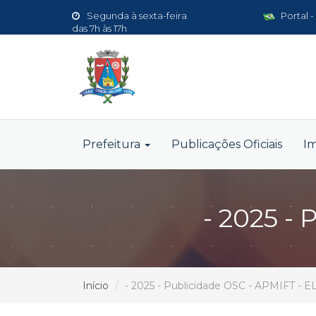
Segunda à sexta-feira
Portal -
das 7h às 17h
Prefeitura
Publicações Oficiais
I
- 2025 -
Início
- 2025 - Publicidade OSC - APMIFT - 