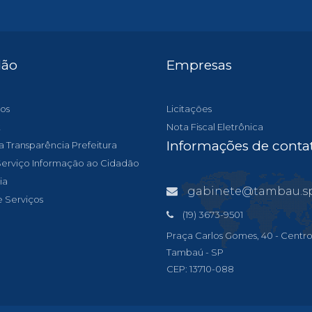
dão
Empresas
os
Licitações
t
Nota Fiscal Eletrônica
Informações de conta
a Transparência Prefeitura
 Serviço Informação ao Cidadão
ia
gabinete@tambau.sp.gov
e Serviços
(19) 3673-9501
Praça Carlos Gomes, 40 - Centro
Tambaú - SP
CEP: 13710-088