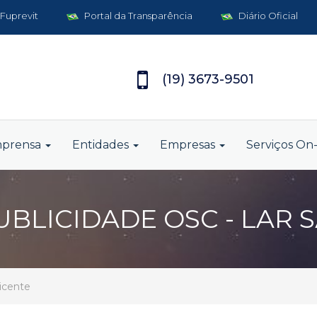
 Fuprevit
Portal da Transparência
Diário Oficial
(19) 3673-9501
mprensa
Entidades
Empresas
Serviços On-
 PUBLICIDADE OSC - LAR
Vicente