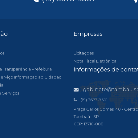
dão
Empresas
os
Licitações
t
Nota Fiscal Eletrônica
Informações de conta
a Transparência Prefeitura
 Serviço Informação ao Cidadão
ia
gabinete@tambau.sp.gov
e Serviços
(19) 3673-9501
Praça Carlos Gomes, 40 - Centro
Tambaú - SP
CEP: 13710-088