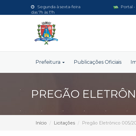
Segunda à sexta-feira
Portal -
das 7h às 17h
Prefeitura
Publicações Oficiais
I
PREGÃO ELETRÔNI
Início
Licitações
Pregão Eletrônico 005/2