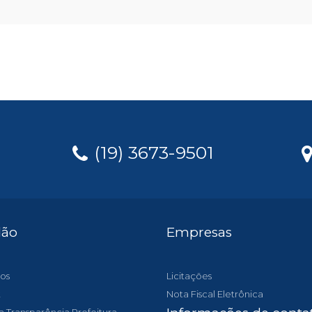
(19) 3673-9501
dão
Empresas
os
Licitações
t
Nota Fiscal Eletrônica