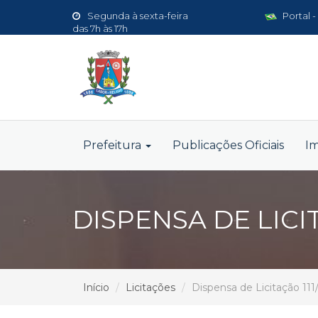
Segunda à sexta-feira
Portal -
das 7h às 17h
Prefeitura
Publicações Oficiais
I
DISPENSA DE LICIT
Início
Licitações
Dispensa de Licitação 111