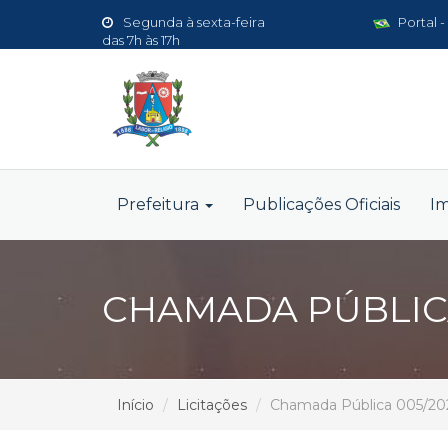
Segunda à sexta-feira
Portal -
das 7h às 17h
Prefeitura
Publicações Oficiais
I
CHAMADA PÚBLICA
Início
Licitações
Chamada Pública 005/20