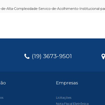
de-Alta-Complexidade-Servico-de-Acolhimento-Institucional-par
(19) 3673-9501
dão
Empresas
os
Licitações
t
Nota Fiscal Eletrônica