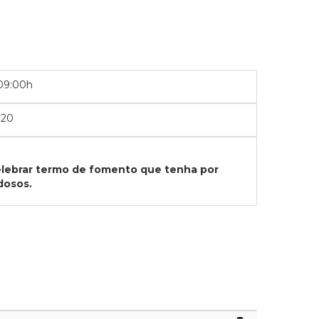
09:00h
020
celebrar termo de fomento que tenha por
Idosos
.