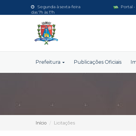
Segunda à sexta-feira
Portal -
das 7h às 17h
Prefeitura
Publicações Oficiais
I
Início
Licitações