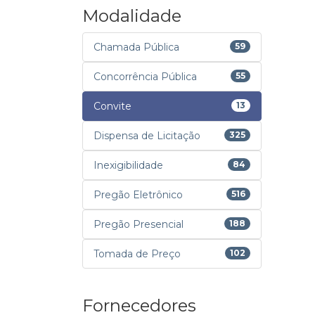
Modalidade
Chamada Pública
59
Concorrência Pública
55
Convite
13
Dispensa de Licitação
325
Inexigibilidade
84
Pregão Eletrônico
516
Pregão Presencial
188
Tomada de Preço
102
Fornecedores