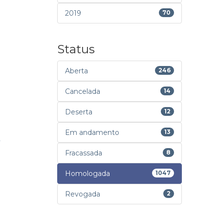
2019
70
Status
Aberta
246
Cancelada
14
Deserta
12
Em andamento
13
Fracassada
8
Homologada
1047
Revogada
2