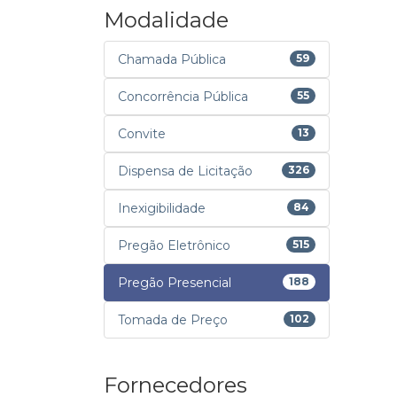
Modalidade
Chamada Pública
59
Concorrência Pública
55
Convite
13
Dispensa de Licitação
326
Inexigibilidade
84
Pregão Eletrônico
515
Pregão Presencial
188
Tomada de Preço
102
Fornecedores