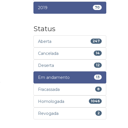
2019
70
Status
Aberta
247
Cancelada
14
Deserta
12
Em andamento
13
Fracassada
8
Homologada
1046
Revogada
2