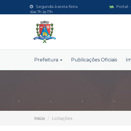
Segunda à sexta-feira
Portal -
das 7h às 17h
Prefeitura
Publicações Oficiais
I
Início
Licitações