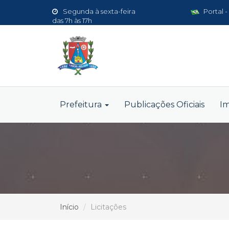
Segunda à sexta-feira
Portal -
das 7h às 17h
Prefeitura
Publicações Oficiais
I
Início
Licitações