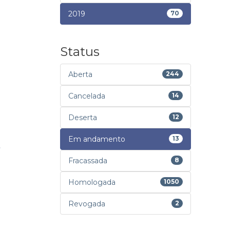
2019
70
Status
Aberta
244
Cancelada
14
Deserta
12
Em andamento
13
Fracassada
8
Homologada
1050
Revogada
2