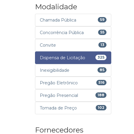
Modalidade
Chamada Pública
59
Concorrência Pública
55
Convite
13
Dispensa de Licitação
325
Inexigibilidade
85
Pregão Eletrônico
516
Pregão Presencial
188
Tomada de Preço
102
Fornecedores