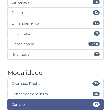
Cancelada
14
Deserta
12
Em andamento
13
Fracassada
8
Homologada
1046
Revogada
2
Modalidade
Chamada Pública
59
Concorrência Pública
55
Convite
13