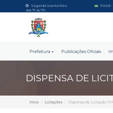
Segunda à sexta-feira
Portal -
das 7h às 17h
Prefeitura
Publicações Oficiais
I
DISPENSA DE LICI
Início
Licitações
Dispensa de Licitação 01