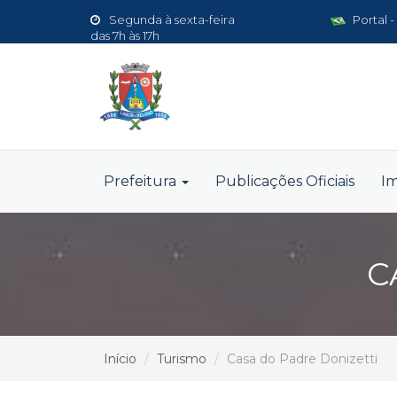
Segunda à sexta-feira
Portal -
das 7h às 17h
Prefeitura
Publicações Oficiais
I
C
Início
Turismo
Casa do Padre Donizetti