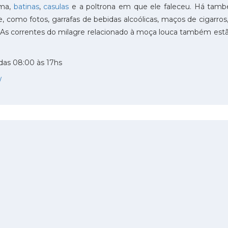
ama,
batinas
,
casulas
e a poltrona em que ele faleceu. Há tam
, como fotos, garrafas de bebidas alcoólicas, maços de cigarros
s correntes do milagre relacionado à moça louca também estão lá.
das 08:00 às 17hs
/