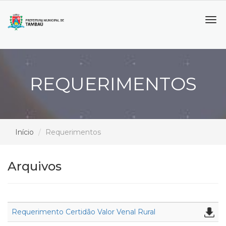
Tog
navi
REQUERIMENTOS
Início
Requerimentos
Arquivos
Requerimento Certidão Valor Venal Rural