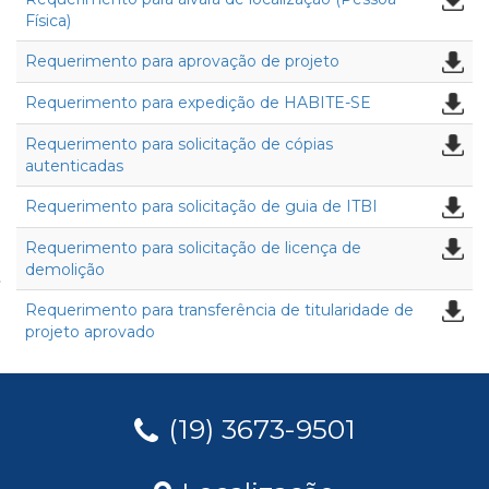
Física)
Requerimento para aprovação de projeto
Requerimento para expedição de HABITE-SE
Requerimento para solicitação de cópias
autenticadas
Requerimento para solicitação de guia de ITBI
Requerimento para solicitação de licença de
demolição
Requerimento para transferência de titularidade de
projeto aprovado
(19) 3673-9501