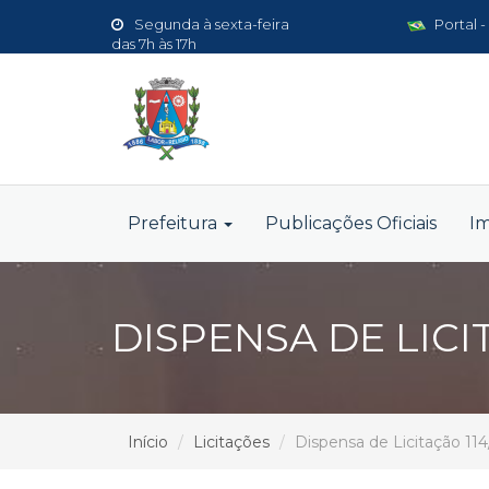
Segunda à sexta-feira
Portal -
das 7h às 17h
Prefeitura
Publicações Oficiais
I
DISPENSA DE LICI
Início
Licitações
Dispensa de Licitação 11