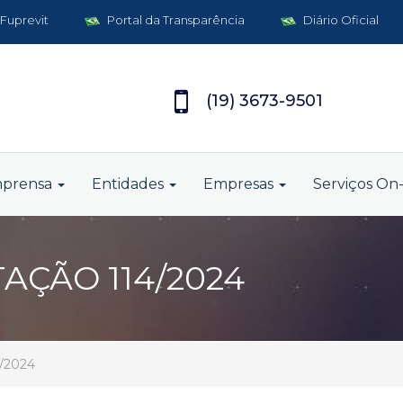
 Fuprevit
Portal da Transparência
Diário Oficial
(19) 3673-9501
mprensa
Entidades
Empresas
Serviços On-
TAÇÃO 114/2024
4/2024