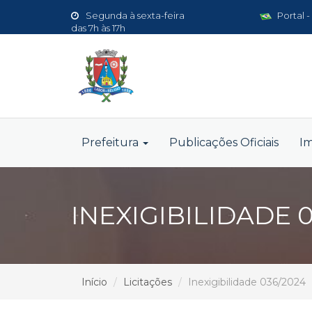
Segunda à sexta-feira
Portal -
das 7h às 17h
Prefeitura
Publicações Oficiais
I
INEXIGIBILIDADE 
Início
Licitações
Inexigibilidade 036/2024