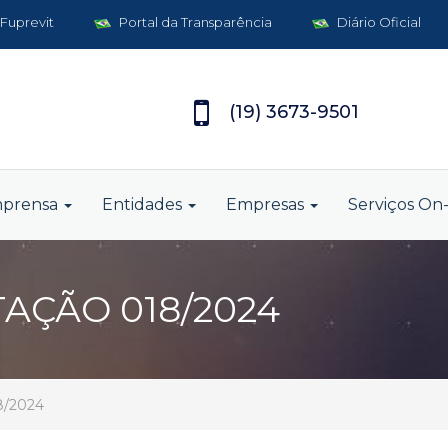
 Fuprevit
Portal da Transparência
Diário Oficial
(19) 3673-9501
mprensa
Entidades
Empresas
Serviços On-
TAÇÃO 018/2024
8/2024