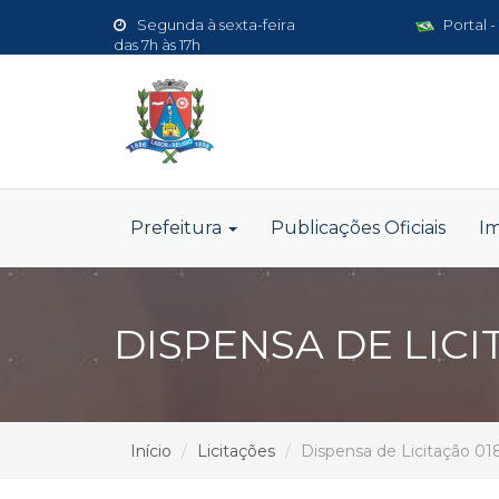
Segunda à sexta-feira
Portal -
das 7h às 17h
Prefeitura
Publicações Oficiais
I
DISPENSA DE LICI
Início
Licitações
Dispensa de Licitação 01