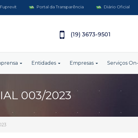
 Fuprevit
Portal da Transparência
Diário Oficial
(19) 3673-9501
mprensa
Entidades
Empresas
Serviços On-
AL 003/2023
023