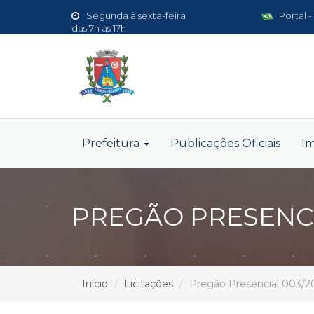
Segunda à sexta-feira
Portal -
das 7h às 17h
Prefeitura
Publicações Oficiais
I
PREGÃO PRESENCI
Início
Licitações
Pregão Presencial 003/2