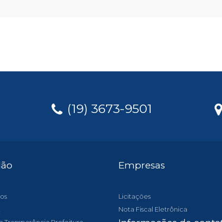
(19) 3673-9501
dão
Empresas
os
Licitações
t
Nota Fiscal Eletrônica