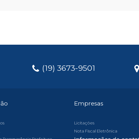
(19) 3673-9501
dão
Empresas
os
Licitações
t
Nota Fiscal Eletrônica