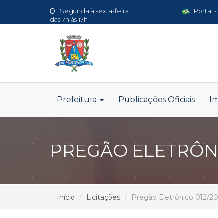
Segunda à sexta-feira
Portal -
das 7h às 17h
Prefeitura
Publicações Oficiais
I
PREGÃO ELETRÔNI
Início
Licitações
Pregão Eletrônico 012/20