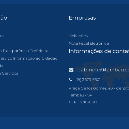
dão
Empresas
os
Licitações
t
Nota Fiscal Eletrônica
Informações de conta
a Transparência Prefeitura
 Serviço Informação ao Cidadão
ia
gabinete@tambau.sp.gov
e Serviços
(19) 3673-9501
Praça Carlos Gomes, 40 - Centro
Tambaú - SP
CEP: 13710-088