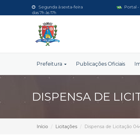
Segunda à sexta-feira
Portal -
das 7h às 17h
Prefeitura
Publicações Oficiais
I
DISPENSA DE LICI
Início
Licitações
Dispensa de Licitação 0