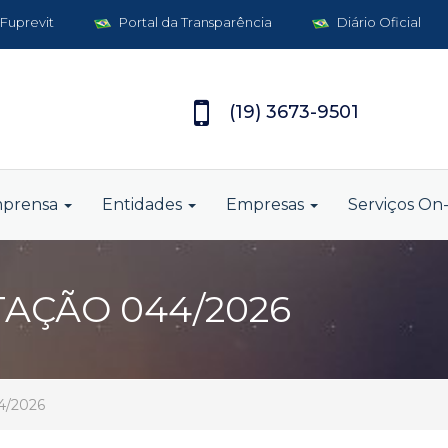
 Fuprevit
Portal da Transparência
Diário Oficial
(19) 3673-9501
mprensa
Entidades
Empresas
Serviços On-
TAÇÃO 044/2026
44/2026