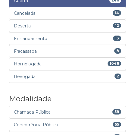
Aberta
246
Cancelada
14
Deserta
12
Em andamento
13
Fracassada
8
Homologada
1046
Revogada
2
Modalidade
Chamada Pública
59
Concorrência Pública
55