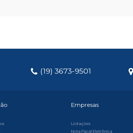
(19) 3673-9501
dão
Empresas
os
Licitações
t
Nota Fiscal Eletrônica