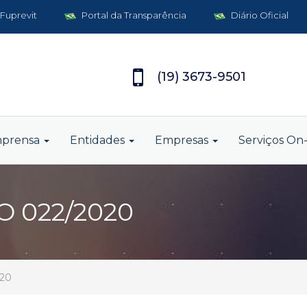
 Fuprevit
Portal da Transparência
Diário Oficial
(19) 3673-9501
mprensa
Entidades
Empresas
Serviços On-
 022/2020
020