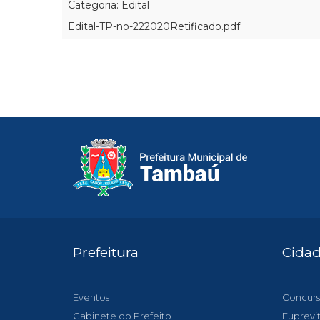
Categoria: Edital
Edital-TP-no-222020Retificado.pdf
Prefeitura
Cida
Eventos
Concurs
Gabinete do Prefeito
Fuprevi