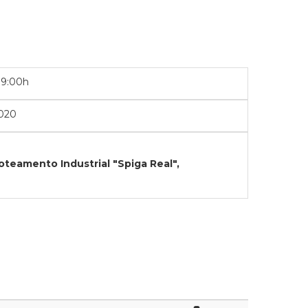
09:00h
020
oteamento Industrial "Spiga Real",