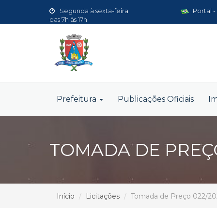
Segunda à sexta-feira
Portal -
das 7h às 17h
Prefeitura
Publicações Oficiais
I
TOMADA DE PREÇO
Início
Licitações
Tomada de Preço 022/2