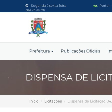
Segunda à sexta-feira
Portal -
das 7h às 17h
Prefeitura
Publicações Oficiais
I
DISPENSA DE LICI
Início
Licitações
Dispensa de Licitação 04