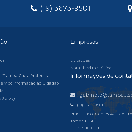
(19) 3673-9501
dão
Empresas
os
Licitações
t
Nota Fiscal Eletrônica
Informações de conta
a Transparência Prefeitura
 Serviço Informação ao Cidadão
ia
gabinete@tambau.sp.gov
e Serviços
(19) 3673-9501
Praça Carlos Gomes, 40 - Centro
Tambaú - SP
CEP: 13710-088