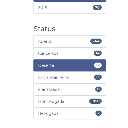
2019
70
Status
Aberta
244
Cancelada
14
Deserta
12
Em andamento
13
Fracassada
8
Homologada
1050
Revogada
2