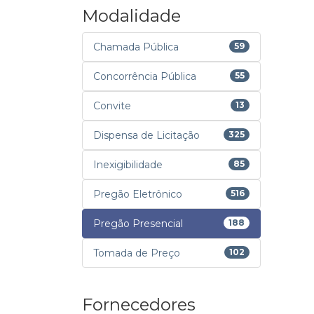
Modalidade
Chamada Pública
59
Concorrência Pública
55
Convite
13
Dispensa de Licitação
325
Inexigibilidade
85
Pregão Eletrônico
516
Pregão Presencial
188
Tomada de Preço
102
Fornecedores