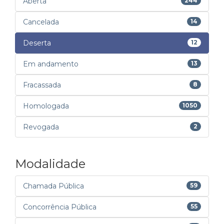
Aberta
244
Cancelada
14
Deserta
12
Em andamento
13
Fracassada
8
Homologada
1050
Revogada
2
Modalidade
Chamada Pública
59
Concorrência Pública
55