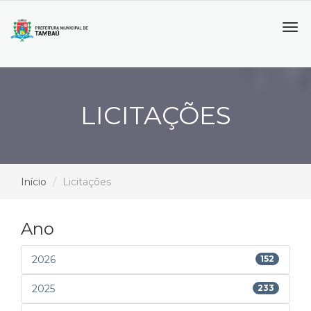
Tog
navi
LICITAÇÕES
Início
Licitações
Ano
2026
152
2025
233