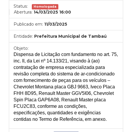
Status:
Homologada
Abertura:
14/03/2025 16:00
Publicado em:
11/03/2025
Entidade:
Prefeitura Municipal de Tambaú
Objeto:
Dispensa de Licitação com fundamento no art. 75,
inc. I
I
, da Lei nº 14.133/21, visando à (ao)
contratação de empresa especializada
para
revisão completa do sistema
de ar-condicionado
com fornecimento de peças para o
s
veículo
s
–
Chevrolet Montana placa GB
J
96
6
3, Iveco Placa
FHH 8D95, Renault Master GGV5I06, Chevrolet
Spin Placa GAP6A08, Renault Master placa
FCU2C83
,
conforme as condições,
especificações, quantidades e exigências
contidas no Termo de Referência, em anexo.