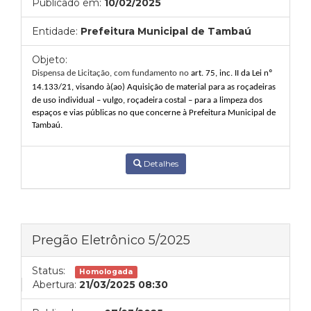
Publicado em:
10/02/2025
Entidade:
Prefeitura Municipal de Tambaú
Objeto:
Dispensa de Licitação, com funda
mento no
art. 75, inc. II da Lei nº
14.133/21, visando à(ao)
Aquisição
de material para as roçadeiras
de uso individual – vulgo, roçadeira costal – para a limpeza dos
espaços e vias públicas no que concerne à Prefeitura Municipal de
Tambaú.
Detalhes
Pregão Eletrônico 5/2025
Status:
Homologada
Abertura:
21/03/2025 08:30