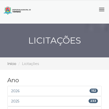
Tog
navi
LICITAÇÕES
Início
Licitações
Ano
2026
152
2025
233