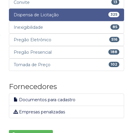
Convite
13
Dispensa de Licitação
325
Inexigibilidade
85
Pregão Eletrônico
516
Pregão Presencial
188
Tomada de Preço
102
Fornecedores
Documentos para cadastro
Empresas penalizadas