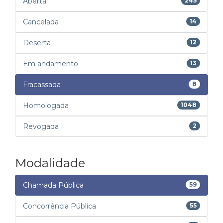
Aberta
245
Cancelada
14
Deserta
12
Em andamento
13
Fracassada
8
Homologada
1048
Revogada
2
Modalidade
Chamada Pública
59
Concorrência Pública
55