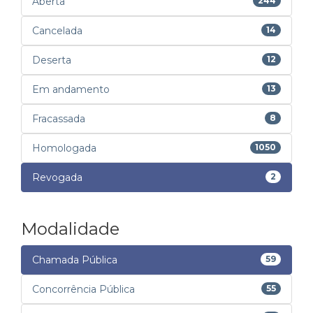
Aberta
244
Cancelada
14
Deserta
12
Em andamento
13
Fracassada
8
Homologada
1050
Revogada
2
Modalidade
Chamada Pública
59
Concorrência Pública
55