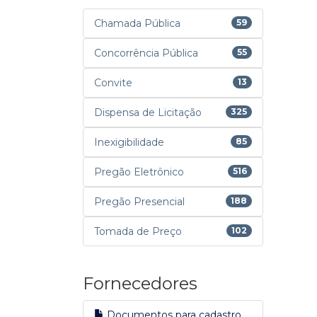
Chamada Pública
59
Concorrência Pública
55
Convite
13
Dispensa de Licitação
325
Inexigibilidade
85
Pregão Eletrônico
516
Pregão Presencial
188
Tomada de Preço
102
Fornecedores
Documentos para cadastro