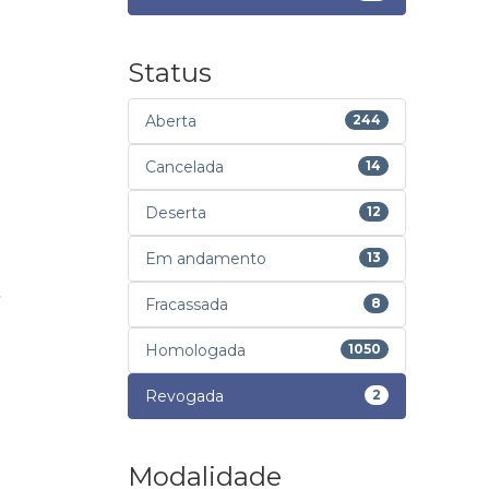
Status
Aberta
244
Cancelada
14
Deserta
12
Em andamento
13
Fracassada
8
Homologada
1050
Revogada
2
Modalidade