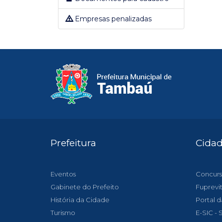
Empresas penalizadas
Prefeitura
Cida
Eventos
Concurs
Gabinete do Prefeito
Fuprevi
História da Cidade
Portal d
Turismo
E-SIC -