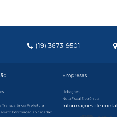
(19) 3673-9501
dão
Empresas
os
Licitações
t
Nota Fiscal Eletrônica
Informações de conta
a Transparência Prefeitura
 Serviço Informação ao Cidadão