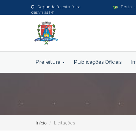
Segunda à sexta-feira
Portal -
das 7h às 17h
Prefeitura
Publicações Oficiais
I
Início
Licitações