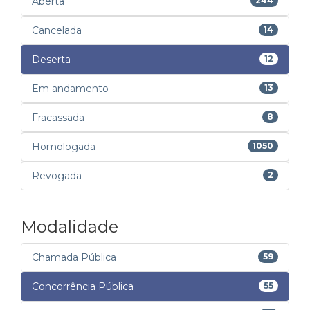
Aberta
244
Cancelada
14
Deserta
12
Em andamento
13
Fracassada
8
Homologada
1050
Revogada
2
Modalidade
Chamada Pública
59
Concorrência Pública
55